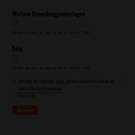
Weitere Bewerbungsunterlagen
Formate: .doc, .docx, .jpg, .jpeg, .png, .pdf, .txt, .rtf | max. 15 MB
Foto
Formate: .doc, .docx, .jpg, .jpeg, .png, .pdf, .txt, .rtf | max. 15 MB
Ich habe die folgenden Texte gelesen und stimme diesen zu:
*
Datenschutzbestimmungen
* - Pflichtfeld
Absenden