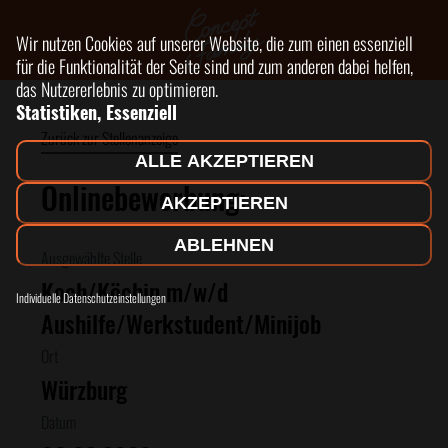
Wir nutzen Cookies auf unserer Website, die zum einen essenziell
für die Funktionalität der Seite sind und zum anderen dabei helfen,
das Nutzererlebnis zu optimieren.
Statistiken, Essenziell
Zurück zur Stellenanzeige
ALLE AKZEPTIEREN
Onlinebewerbung:
AKZEPTIEREN
ABLEHNEN
Ausgewählte Stelle
Koch/Köchin m/w/d
Individuelle Datenschutzeinstellungen
Aushilfe/Werkstudent/Minijob
Ort
Würzburg
Datum