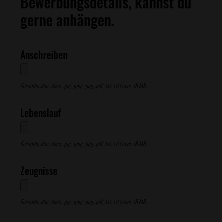
Bewerbungsdetails, kannst du
gerne anhängen.
Anschreiben
Formate: .doc, .docx, .jpg, .jpeg, .png, .pdf, .txt, .rtf | max. 15 MB
Lebenslauf
Formate: .doc, .docx, .jpg, .jpeg, .png, .pdf, .txt, .rtf | max. 15 MB
Zeugnisse
Formate: .doc, .docx, .jpg, .jpeg, .png, .pdf, .txt, .rtf | max. 15 MB