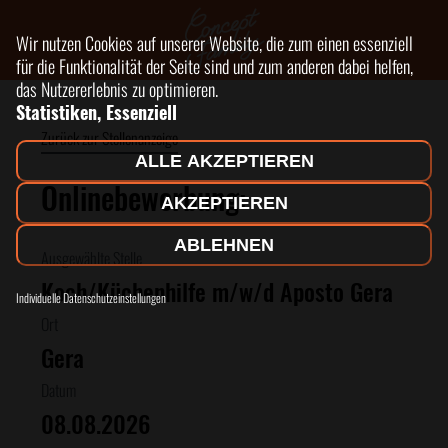
Wir nutzen Cookies auf unserer Website, die zum einen essenziell
für die Funktionalität der Seite sind und zum anderen dabei helfen,
das Nutzererlebnis zu optimieren.
Statistiken, Essenziell
Zurück zur Stellenanzeige
ALLE AKZEPTIEREN
Onlinebewerbung:
AKZEPTIEREN
ABLEHNEN
Ausgewählte Stelle
Koch/Küchenhilfe m/w/d Aposto Gera
Individuelle Datenschutzeinstellungen
Ort
Gera
Datum
08.08.2026