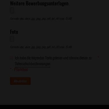
Weitere Bewerbungsunterlagen
Formate: .doc, .docx, .jpg, .jpeg, .png, .pdf, .txt, .rtf | max. 15 MB
Foto
Formate: .doc, .docx, .jpg, .jpeg, .png, .pdf, .txt, .rtf | max. 15 MB
Ich habe die folgenden Texte gelesen und stimme diesen zu:
*
Datenschutzbestimmungen
* - Pflichtfeld
Absenden