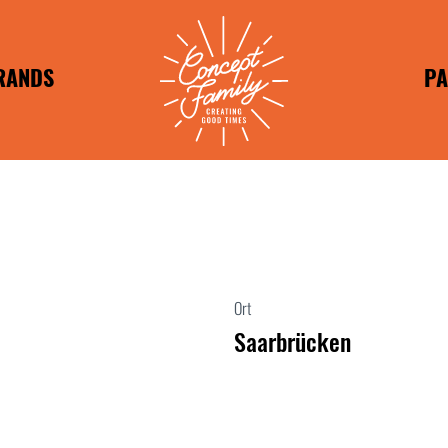
RANDS
PA
RANDS
FR
BRANDS
APOSTO
IM
T TASTY
HILADA
HEESH
PEPE
REUNDE
WUNDER
Ort
REUNDE
Saarbrücken