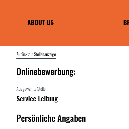
ABOUT US
B
PHILOSOPHIE
FRANCHISE B
INDIVIDUAL 
Zurück zur Stellenanzeige
EA
ENC
Onlinebewerbung:
POMMES F
WILMA 
Ausgewählte Stelle
WIRTSHAUS F
Service Leitung
Persönliche Angaben