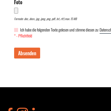
Foto
Formate: .doc, .docx, .jpg, .jpeg, .png, .pdf, .txt, .rtf | max. 15 MB
Ich habe die folgenden Texte gelesen und stimme diesen zu:
Datensc
* - Pflichtfeld
Absenden