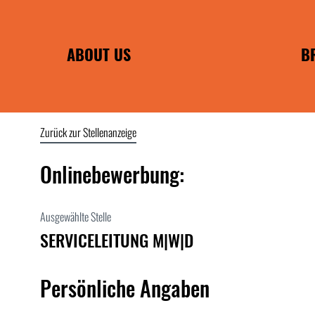
ABOUT US
B
PHILOSOPHIE
FRANCHISE B
INDIVIDUAL 
Zurück zur Stellenanzeige
EA
ENC
Onlinebewerbung:
POMMES F
WILMA 
Ausgewählte Stelle
WIRTSHAUS F
SERVICELEITUNG M|W|D
Persönliche Angaben