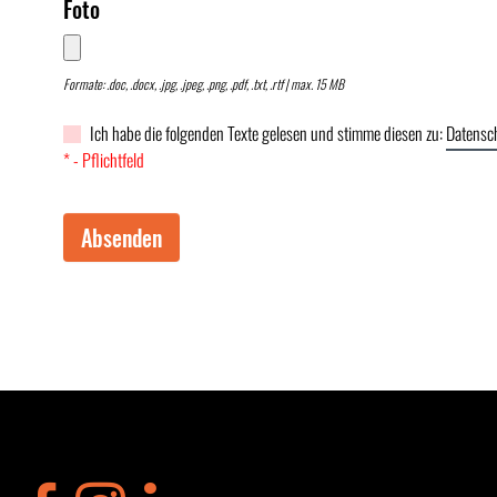
Foto
Formate: .doc, .docx, .jpg, .jpeg, .png, .pdf, .txt, .rtf | max. 15 MB
Ich habe die folgenden Texte gelesen und stimme diesen zu:
Datensc
* - Pflichtfeld
Absenden