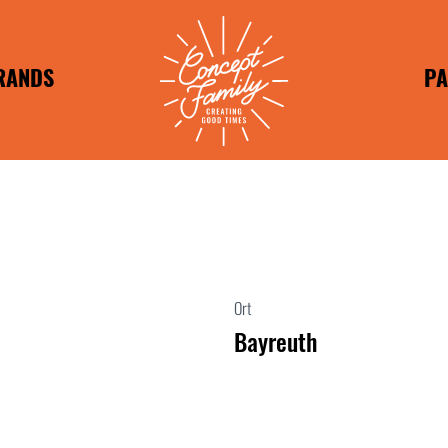
RANDS
PA
RANDS
FR
BRANDS
APOSTO
IM
T TASTY
HILADA
HEESH
PEPE
REUNDE
WUNDER
Ort
REUNDE
Bayreuth