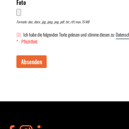
Foto
Formate: .doc, .docx, .jpg, .jpeg, .png, .pdf, .txt, .rtf | max. 15 MB
Ich habe die folgenden Texte gelesen und stimme diesen zu:
Datensc
* - Pflichtfeld
Absenden