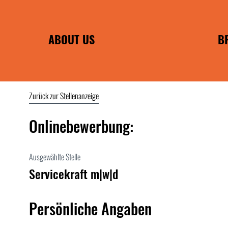
ABOUT US
B
PHILOSOPHIE
FRANCHISE B
INDIVIDUAL 
Zurück zur Stellenanzeige
EA
ENC
Onlinebewerbung:
POMMES F
WILMA 
Ausgewählte Stelle
WIRTSHAUS F
Servicekraft m|w|d
Persönliche Angaben