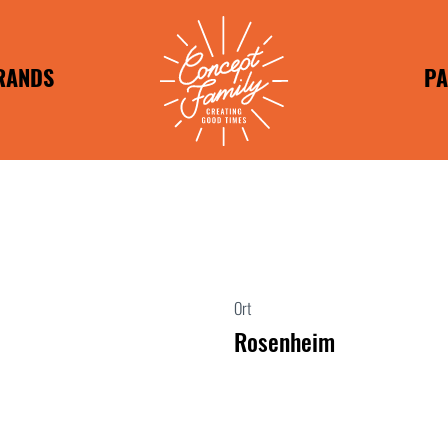
RANDS
PA
RANDS
FR
BRANDS
APOSTO
IM
T TASTY
HILADA
HEESH
PEPE
REUNDE
WUNDER
Ort
REUNDE
Rosenheim