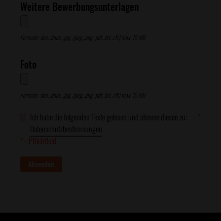
Weitere Bewerbungsunterlagen
Formate: .doc, .docx, .jpg, .jpeg, .png, .pdf, .txt, .rtf | max. 15 MB
Foto
Formate: .doc, .docx, .jpg, .jpeg, .png, .pdf, .txt, .rtf | max. 15 MB
Ich habe die folgenden Texte gelesen und stimme diesen zu:
*
Datenschutzbestimmungen
* - Pflichtfeld
Absenden