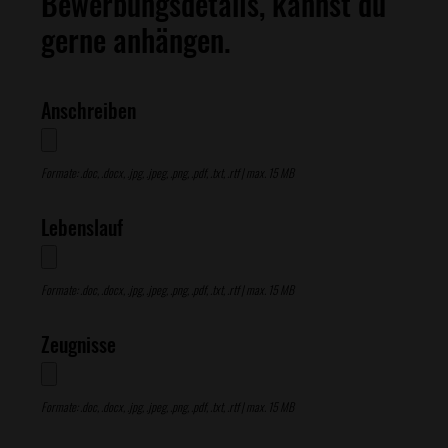
Bewerbungsdetails, kannst du
gerne anhängen.
Anschreiben
Formate: .doc, .docx, .jpg, .jpeg, .png, .pdf, .txt, .rtf | max. 15 MB
Lebenslauf
Formate: .doc, .docx, .jpg, .jpeg, .png, .pdf, .txt, .rtf | max. 15 MB
Zeugnisse
Formate: .doc, .docx, .jpg, .jpeg, .png, .pdf, .txt, .rtf | max. 15 MB