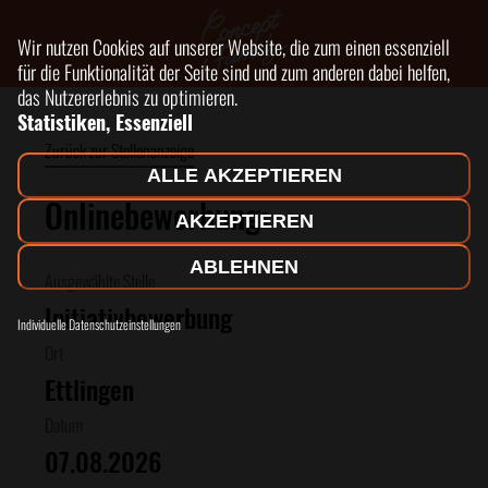
Wir nutzen Cookies auf unserer Website, die zum einen essenziell
für die Funktionalität der Seite sind und zum anderen dabei helfen,
das Nutzererlebnis zu optimieren.
Statistiken, Essenziell
Zurück zur Stellenanzeige
ALLE AKZEPTIEREN
Onlinebewerbung:
AKZEPTIEREN
ABLEHNEN
Ausgewählte Stelle
Initiativbewerbung
Individuelle Datenschutzeinstellungen
Ort
Ettlingen
Datum
07.08.2026