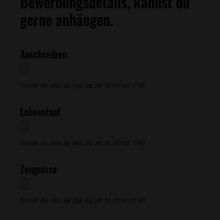
Bewerbungsdetails, kannst du
gerne anhängen.
Anschreiben
Formate: .doc, .docx, .jpg, .jpeg, .png, .pdf, .txt, .rtf | max. 15 MB
Lebenslauf
Formate: .doc, .docx, .jpg, .jpeg, .png, .pdf, .txt, .rtf | max. 15 MB
Zeugnisse
Formate: .doc, .docx, .jpg, .jpeg, .png, .pdf, .txt, .rtf | max. 15 MB