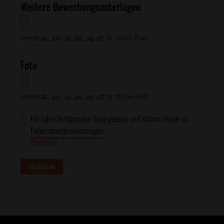
Weitere Bewerbungsunterlagen
Formate: .doc, .docx, .jpg, .jpeg, .png, .pdf, .txt, .rtf | max. 15 MB
Foto
Formate: .doc, .docx, .jpg, .jpeg, .png, .pdf, .txt, .rtf | max. 15 MB
Ich habe die folgenden Texte gelesen und stimme diesen zu:
*
Datenschutzbestimmungen
* - Pflichtfeld
Absenden