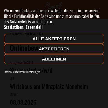
Wir nutzen Cookies auf unserer Website, die zum einen essenziell
für die Funktionalität der Seite sind und zum anderen dabei helfen,
das Nutzererlebnis zu optimieren.
Statistiken, Essenziell
Zurück zur Stellenanzeige
ALLE AKZEPTIEREN
Onlinebewerbung:
AKZEPTIEREN
ABLEHNEN
Ausgewählte Stelle
Küchenchef m/w/d
Individuelle Datenschutzeinstellungen
Ort
Wirtshaus am Münzplatz Mannheim
Datum
08.08.2026