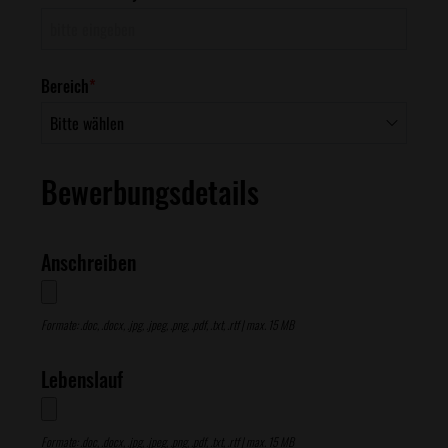
Bereich
*
Bewerbungsdetails
Anschreiben
Formate: .doc, .docx, .jpg, .jpeg, .png, .pdf, .txt, .rtf | max. 15 MB
Lebenslauf
Formate: .doc, .docx, .jpg, .jpeg, .png, .pdf, .txt, .rtf | max. 15 MB