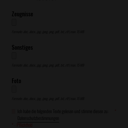
Zeugnisse
Formate: .doc, .docx, .jpg, .jpeg, .png, .pdf, .txt, .rtf | max. 15 MB
Sonstiges
Formate: .doc, .docx, .jpg, .jpeg, .png, .pdf, .txt, .rtf | max. 15 MB
Foto
Formate: .doc, .docx, .jpg, .jpeg, .png, .pdf, .txt, .rtf | max. 15 MB
Ich habe die folgenden Texte gelesen und stimme diesen zu:
*
Datenschutzbestimmungen
* - Pflichtfeld