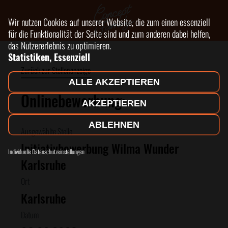
Wir nutzen Cookies auf unserer Website, die zum einen essenziell
für die Funktionalität der Seite sind und zum anderen dabei helfen,
das Nutzererlebnis zu optimieren.
Statistiken, Essenziell
Zurück zur Stellenanzeige
ALLE AKZEPTIEREN
Onlinebewerbung:
AKZEPTIEREN
ABLEHNEN
Ausgewählte Stelle
Initiativbewerbung Wilma Wunder
Individuelle Datenschutzeinstellungen
Karlsruhe
Ort
Karlsruhe
Datum