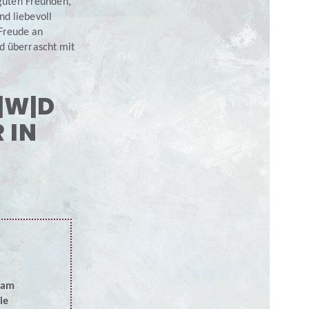
guten Freunden,
nd liebevoll
Freude an
nd überrascht mit
|W|D
R
IN
eam
ie