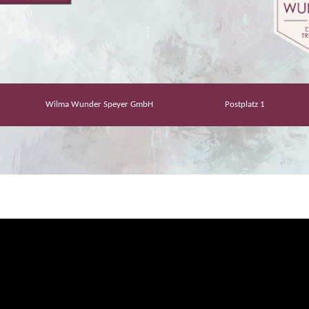
Wilma Wunder Speyer GmbH
Postplatz 1