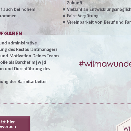
Zukunft
pf auch bei hohem
Vielzahl an Entwicklungsmöglic
fkommen
Faire Vergütung
Vereinbarkeit von Beruf und Fam
UFGABEN
und administrative
zung des Restaurantmanagers
 und Motivation Deines Teams
Rolle als Barchef m|w|d
ion und Durchführung des
nung der Barmitarbeiter
etzt hier
ewerben