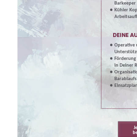
Barkeeper
Kühler Ko
Arbeitsau
DEINE A
Operative 
Unterstüt
Förderung
in Deiner 
Organisat
Barablaufs
Einsatzpla
J
b