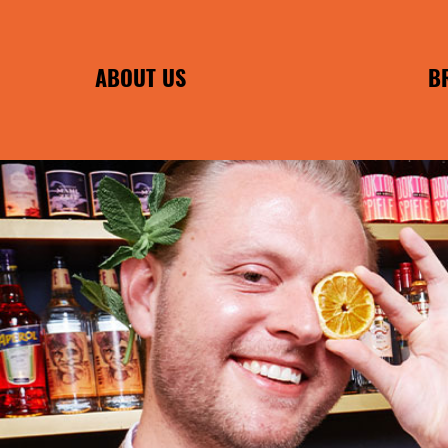
ABOUT US
B
PHILOSOPHIE
FRANCHISE B
INDIVIDUAL 
EA
ENC
POMMES F
WILMA 
WIRTSHAUS F