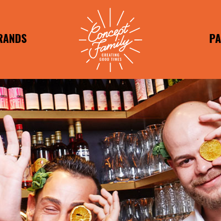
RANDS
PA
RANDS
FR
BRANDS
APOSTO
IM
T TASTY
HILADA
HEESH
PEPE
REUNDE
WUNDER
REUNDE