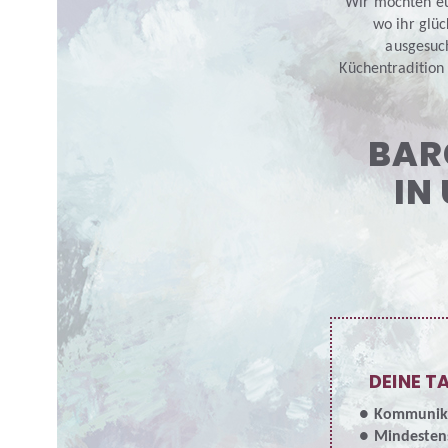
DRUCK
Wir möchten eu
wo ihr glüc
SENDE
ausgesuc
Küchentradition 
BAR
IN
DEINE T
Kommunika
Mindestens