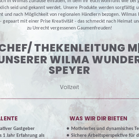
EN
ch in Wilmas Zuhause einladen, in dem ihr euch wohlfühlt wie bei 
klich seid und gekannt werdet. Unsere Produkte werden sorgfältig u
N
ht und nach Möglichkeit von regionalen Händlern bezogen. Wilmas 
- gepaart mit einer Prise Kreativität - das schmeckt nach Heimat u
zu Unrecht vergessenen Gaumenfreuden!
CHEF/ THEKENLEITUNG M
 UNSERER
WILMA WUNDE
SPEYER
Vollzeit
ALENTE
WAS WIR DIR BIETEN
tiver Gastgeber
Motiviertes und dynamisches T
 1 Jahr Erfahrung als
Sichere Arbeitsperspektive für d