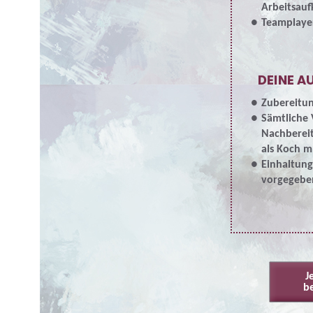
Arbeitsau
Teamplaye
DEINE A
Zubereitun
Sämtliche 
Nachbereit
als Koch 
Einhaltung
vorgegebe
J
b