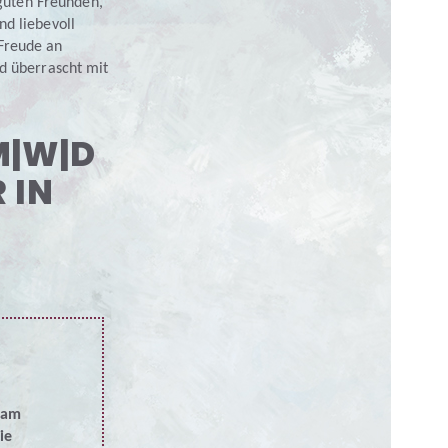
guten Freunden,
nd liebevoll
Freude an
nd überrascht mit
M|W|D
 IN
eam
ie