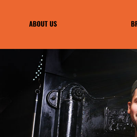
ABOUT US
B
PHILOSOPHIE
FRANCHISE B
INDIVIDUAL 
EA
ENC
POMMES F
WILMA 
WIRTSHAUS F