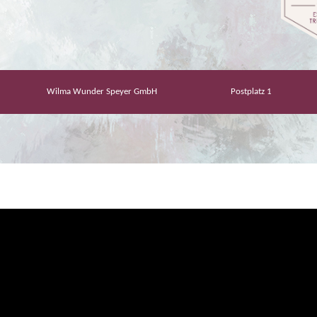
Wilma Wunder Speyer GmbH
Postplatz 1