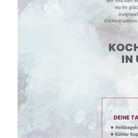
DRUCK
Wir möchten eu
wo ihr glüc
SENDE
ausgesuc
Küchentradition 
KOCH
IN
DEINE T
Heißbegeh
Kühler Ko