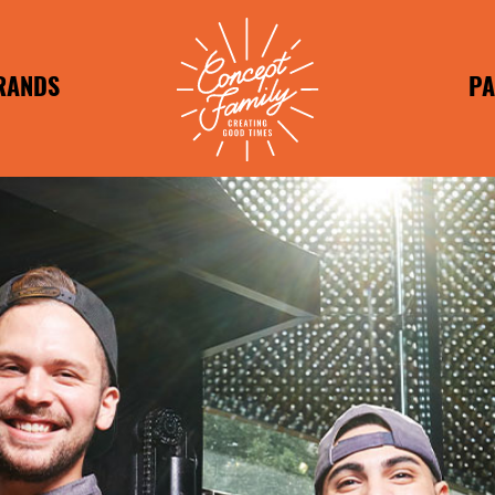
RANDS
PA
RANDS
FR
BRANDS
APOSTO
IM
T TASTY
HILADA
HEESH
PEPE
REUNDE
WUNDER
REUNDE