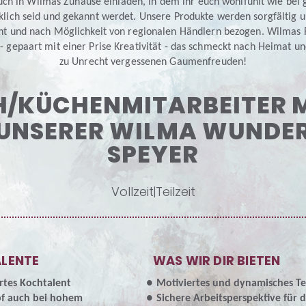
EN
ch in Wilmas Zuhause einladen, in dem ihr euch wohlfühlt wie bei 
klich seid und gekannt werdet. Unsere Produkte werden sorgfältig u
N
ht und nach Möglichkeit von regionalen Händlern bezogen. Wilmas 
- gepaart mit einer Prise Kreativität - das schmeckt nach Heimat u
zu Unrecht vergessenen Gaumenfreuden!
/KÜCHENMITARBEITER 
 UNSERER WILMA WUNDER
SPEYER
Vollzeit|Teilzeit
ALENTE
WAS WIR DIR BIETEN
rtes Kochtalent
Motiviertes und dynamisches T
pf auch bei hohem
Sichere Arbeitsperspektive für d