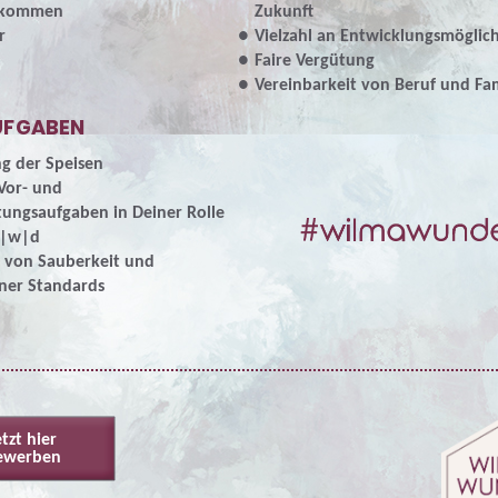
fkommen
Zukunft
r
Vielzahl an Entwicklungsmöglic
Faire Vergütung
Vereinbarkeit von Beruf und Fam
UFGABEN
g der Speisen
Vor- und
ungsaufgaben in Deiner Rolle
m|w|d
 von Sauberkeit und
ner Standards
etzt hier
ewerben