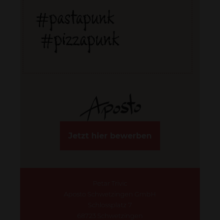
Jetzt hier bewerben
Petar Trivic
Aposto Schwetzingen GmbH
Schlossplatz 7
68723 Schwetzingen