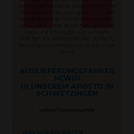
SENDEN
sondern auf moderne italienische Küche
mit urbanem Flair. Hier geht’s nicht um
rot-weiß-karierte Tischdecken, sondern
um kreative Pizza, abwechslungsreiche
Pasta und Drinks, die Lust auf mehr
machen. Ein Arbeitsplatz, der so frisch,
lebendig und charaktervoll ist wie unser
Menü.
AUSLIEFERUNGSFAHRER
M|W|D
IN UNSEREM APOSTO IN
SCHWETZINGEN
Vollzeit|Teilzeit|Aushilfe
WAS WIR DIR BIETEN