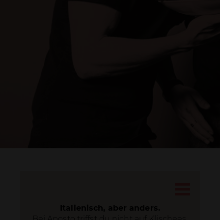
DRUCKEN
Italienisch, aber anders.
Bei Aposto triffst du nicht auf Klischees,