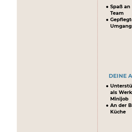
Spaß an 
Team
Gepflegt
Umgang
DEINE 
Unterst
als Werk
Minijob
An der B
Küche