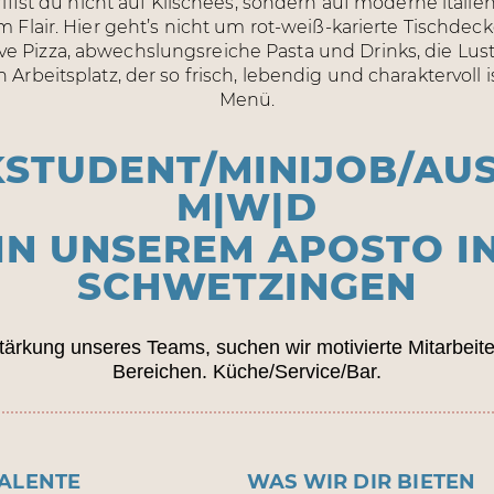
KEN
riffst du nicht auf Klischees, sondern auf moderne itali
 Flair. Hier geht’s nicht um rot-weiß-karierte Tischdec
N
ve Pizza, abwechslungsreiche Pasta und Drinks, die Lus
 Arbeitsplatz, der so frisch, lebendig und charaktervoll i
Menü.
STUDENT/MINIJOB/AUS
M|W|D
IN UNSEREM APOSTO I
SCHWETZINGEN
tärkung unseres Teams, suchen wir motivierte Mitarbeiter
Bereichen. Küche/Service/Bar.
TALENTE
WAS WIR DIR BIETEN