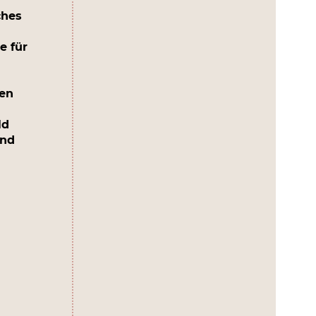
ches
e für
en
ld
und