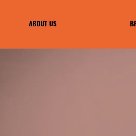
ABOUT US
B
PHILOSOPHIE
FRANCHISE B
INDIVIDUAL 
EA
ENC
POMMES F
WILMA 
WIRTSHAUS F