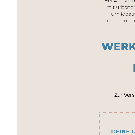
DRUC
Bei Aposto t
mit urbanem
SENDE
um kreati
machen. Ein
WERK
Zur Vers
DEINE 